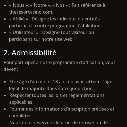
« Nous », « Notre », « Nos » : Fait référence à
thetesorcasino.com.
« Affilié » : Désigne les individus ou entités
participant à notre programme d’affiliation.
« Utilisateur » : Désigne tout visiteur ou
participant sur notre site web
2. Admissibilité
Pour participer à notre programme d’affiliation, vous
devez :
Être âgé d’au moins 18 ans ou avoir atteint l’âge
légal de majorité dans votre juridiction.
Respecter toutes les lois et réglementations
applicables.
Fournir des informations d’inscription précises et
complètes.
Nous nous réservons le droit de refuser ou de