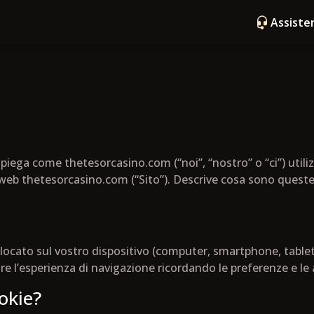
Assiste
iega come thetesorcasino.com (“noi”, “nostro” o “ci”) utiliz
 web thetesorcasino.com (“Sito”). Descrive cosa sono queste te
collocato sul vostro dispositivo (computer, smartphone, table
 l’esperienza di navigazione ricordando le preferenze e le at
okie?