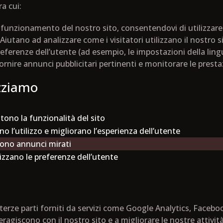
ra cui:
il funzionamento del nostro sito, consentendovi di utilizzar
 Aiutano ad analizzare come i visitatori utilizzano il nostro s
eferenze dell’utente (ad esempio, le impostazioni della ling
r fornire annunci pubblicitari pertinenti e monitorare le pre
izziamo
ono la funzionalità del sito
no l’utilizzo e migliorano l’esperienza dell’utente
ono annunci mirati
zano le preferenze dell’utente
erze parti forniti da servizi come Google Analytics, Facebook
teragiscono con il nostro sito e a migliorare le nostre attivi