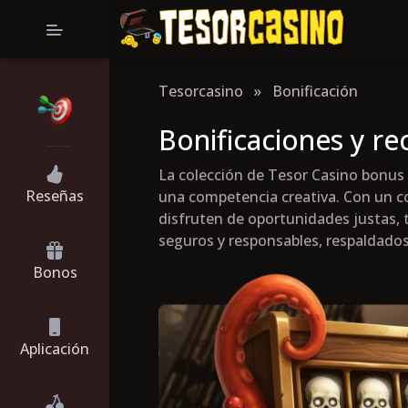
Tesorcasino
»
Bonificación
Bonificaciones y r
La colección de Tesor Casino bonus
Reseñas
una competencia creativa. Con un c
disfruten de oportunidades justas, 
seguros y responsables, respaldado
Bonos
Aplicación