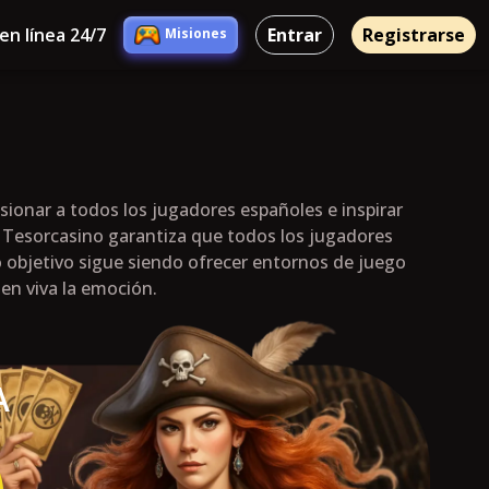
en línea 24/7
Entrar
Registrarse
Misiones
onar a todos los jugadores españoles e inspirar
 Tesorcasino garantiza que todos los jugadores
 objetivo sigue siendo ofrecer entornos de juego
en viva la emoción.
A