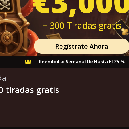
€3,00
+ 300 Tiradas gratis
Regístrate Ahora
Reembolso Semanal De Hasta El 25 %
da
0 tiradas gratis