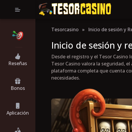
Tesorcasino
»
Inicio de sesión y R
Inicio de sesión y 
Desde el registro y el Tesor Casino 
Reseñas
Tesor Casino valora la seguridad, el
plataforma completa que cuenta con
necesidades.
Bonos
Aplicación