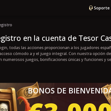
Soporte 
egistro
registro en la cuenta de Tesor Ca
login, todas las acciones proporcionan a los jugadores espa
 acceso cómodo a y el juego integral. Con nuestra opción de 
 numerosos juegos, bonificaciones únicas y funciones y ser
BONOS DE BIENVENID